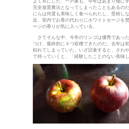
よく耳にした。一戸家も、今年はあまり畑に
完全放置農法となってしまったこともあるの
にらは何度も美味しく食べられたし、受粉し
近、室内でお香の代わりにホワイトセージを
ージの香りが気に入っている。
さてそんな中、今年のリンゴは優秀であった
つけ、最終的に４つ収穫できたのだ。去年は
枯れてしまっていた。いざ試食すると、さわ
で持っていくと、「経験したことのない美味