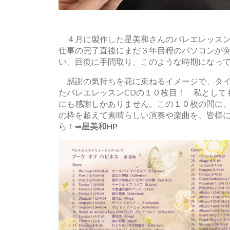
４月に製作した星美和さんのバレエレッスン
仕事の完了直後にまだ３年目程のパソコンが
い、回復に手間取り、このような時期になっ
感謝の気持ちを花に束ねるイメージで、タイトルは「
たバレエレッスンCDの１０枚目！ 私として
にも感謝しかありません。この１０枚の間に、
の枠を超えて素晴らしい演奏や楽曲を、皆様に
ら！
➡
星美和HP