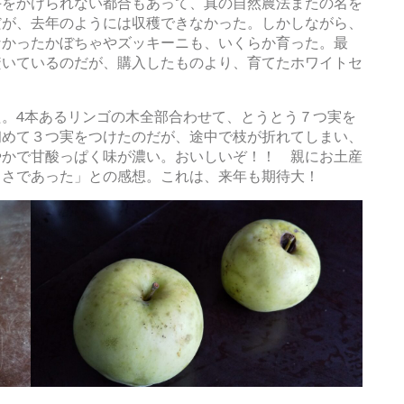
手をかけられない都合もあって、真の自然農法またの名を
だが、去年のようには収穫できなかった。しかしながら、
なかったかぼちゃやズッキーニも、いくらか育った。最
焚いているのだが、購入したものより、育てたホワイトセ
。4本あるリンゴの木全部合わせて、とうとう７つ実を
初めて３つ実をつけたのだが、途中で枝が折れてしまい、
やかで甘酸っぱく味が濃い。おいしいぞ！！ 親にお土産
しさであった」との感想。これは、来年も期待大！