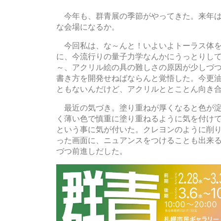
今年も、群青展の季節がやってきた。来年は
な会場になるか。
今回私は、な～んと！いよいよトーラス体を
に、今流行りの量子力学なんかにうっとりし
～、アクリル絵の具の難しさの原因が少しづ
書き方を開発せねばならんと覚悟した。今更
ともないんだけど、アクリルととことん向き
最近の気づき。塗り重ねが厚くなると色が淀
く薄い色で慎重に塗り重ねるように気を付け
という事に気が付いた。クレヨンのように削
った画面に、ニュアンスをつけることも出来
づつ前進しだした。