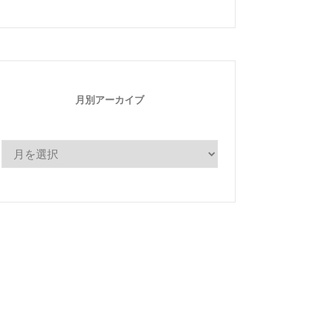
ゴ
リ
ー
月別アーカイブ
月
別
ア
ー
カ
イ
ブ