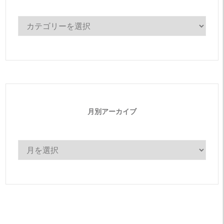
カ
テ
ゴ
リ
ー
月別アーカイブ
月
別
ア
ー
カ
イ
ブ