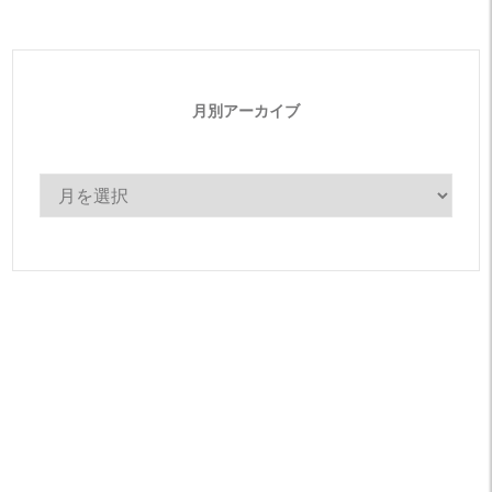
ー
月別アーカイブ
月
別
ア
ー
カ
イ
ブ