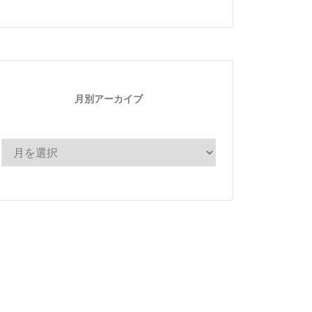
ゴ
リ
ー
月別アーカイブ
月
別
ア
ー
カ
イ
ブ