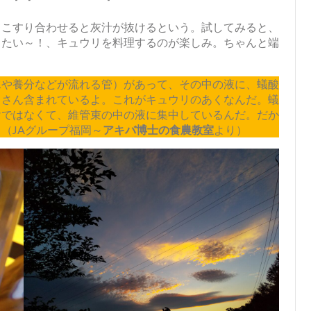
こすり合わせると灰汁が抜けるという。試してみると、
りたい～！、キュウリを料理するのが楽しみ。ちゃんと端
や養分などが流れる管）があって、その中の液に、蟻酸
くさん含まれているよ。これがキュウリのあくなんだ。蟻
けではなくて、維管束の中の液に集中しているんだ。だか
（JAグループ福岡～
アキバ博士の食農教室
より）