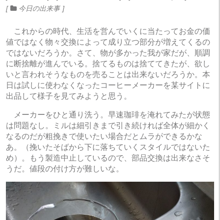
今日の出来事
これからの時代、生活を営んでいくに当たってお金の価
値ではなく物々交換によって成り立つ部分が増えてくるの
ではないだろうか。さて、物が多かった我が家だが、順調
に断捨離が進んでいる。捨てるものは捨ててきたが、欲し
いと言われそうなものを売ることは出来ないだろうか。本
日は試しに使わなくなったコーヒーメーカーを某サイトに
出品して様子を見てみようと思う。
メーカーをひと通り洗う。早速珈琲を淹れてみたが状態
は問題なし。ミルは細引きまで引き続ければ全体が細かく
なるのだが粗挽きで使いたい場合だとムラができるかな
あ。（挽いたそばから下に落ちていくスタイルではないた
め）。もう製造中止しているので、部品交換は出来なさそ
うだ。値段の付け方が難しいな。