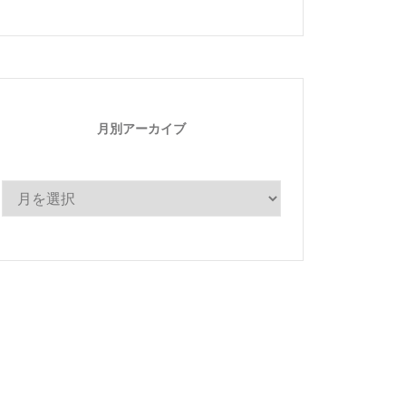
ゴ
リ
ー
月別アーカイブ
月
別
ア
ー
カ
イ
ブ