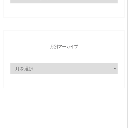
テ
ゴ
リ
ー
月別アーカイブ
月
別
ア
ー
カ
イ
ブ