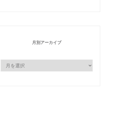
ゴ
リ
ー
月別アーカイブ
月
別
ア
ー
カ
イ
ブ