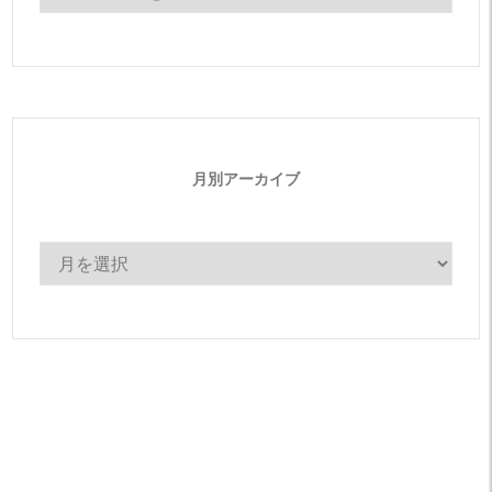
テ
ゴ
リ
ー
月別アーカイブ
月
別
ア
ー
カ
イ
ブ