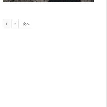
投
1
2
次へ
稿
ナ
ビ
ゲ
ー
シ
ョ
ン