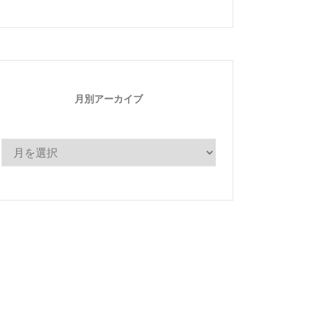
ゴ
リ
ー
月別アーカイブ
月
別
ア
ー
カ
イ
ブ