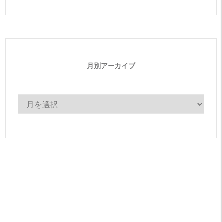
ゴ
リ
ー
月別アーカイブ
月
別
ア
ー
カ
イ
ブ