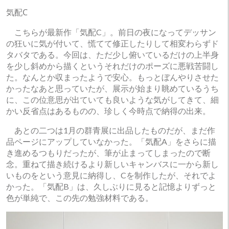
気配C
こちらが最新作「気配C」。前日の夜になってデッサン
の狂いに気が付いて、慌てて修正したりして相変わらずド
タバタである。今回は、ただ少し俯いているだけの上半身
を少し斜めから描くというそれだけのポーズに悪戦苦闘し
た。なんとか収まったようで安心。もっとぼんやりさせた
かったなあと思っていたが、展示が始まり眺めているうち
に、この位意思が出ていても良いような気がしてきて、細
かい反省点はあるものの、珍しく今時点で納得の出来。
あとの二つは1月の群青展に出品したものだが、まだ作
品ページにアップしていなかった。「気配A」をさらに描
き進めるつもりだったが、筆が止まってしまったので断
念。重ねて描き続けるより新しいキャンバスに一から新し
いものをという意見に納得し、Cを制作したが、それでよ
かった。「気配B」は、久しぶりに見ると記憶よりずっと
色が単純で、この先の勉強材料である。