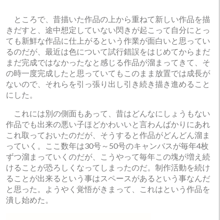
ところで、昔描いた作品の上から重ねて新しい作品を描
きだすと、途中想定していない閃きが起こって自分にとっ
ても新鮮な作品に仕上がるという作業が面白いと思ってい
るのだが、最近は色について試行錯誤をはじめてからまだ
まだ完成ではなかったなと感じる作品が溜まってきて、そ
の時一度完成したと思っていてもこのまま放置では成長が
ないので、それらを引っ張り出し引き続き描き進めること
にした。
これには別の側面もあって、昔はどんなにしょうもない
作品でも出来の悪い子ほどかわいいと言わんばかりにあれ
これ取っておいたのだが、そうすると作品がどんどん溜ま
っていく。ここ数年は30号～50号のキャンバスが毎年4枚
ずつ溜まっていくのだが、こうやって毎年この塊が増え続
けることが恐ろしくなってしまったのだ。制作活動を続け
ることが出来るという事はスペースがあるという事なんだ
と思った。ようやく覚悟がきまって、これはという作品を
潰し始めた。